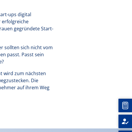
rt-ups digital
 erfolgreiche
rauen gegründete Start-
er sollten sich nicht vom
n passt. Passt sein
e?
ent wird zum nächsten
wegzustecken. Die
ernehmer auf ihrem Weg
Unt