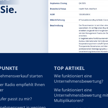
Sie.
PUNKTE
TOP ARTIKEL
ehmensverkauf starten
Wie funktioniert eine
Unternehmensbewertung?
r Radio empfiehlt Ihnen
er
Wie funktioniert eine
Unternehmensbewertung mi
fer passt zu mir?
Multiplikatoren?
rnehmenswert in wenigen