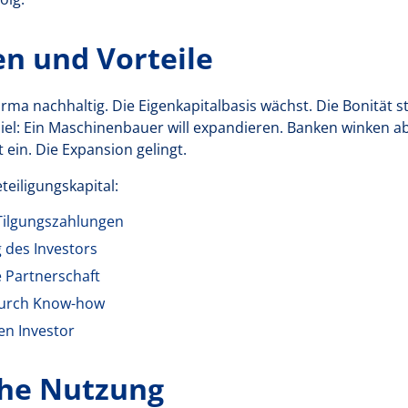
en und Vorteile
Firma nachhaltig. Die Eigenkapitalbasis wächst. Die Bonität s
iel: Ein Maschinenbauer will expandieren. Banken winken ab.
t ein. Die Expansion gelingt.
eiligungskapital:
 Tilgungszahlungen
g des Investors
e Partnerschaft
durch Know-how
en Investor
che Nutzung