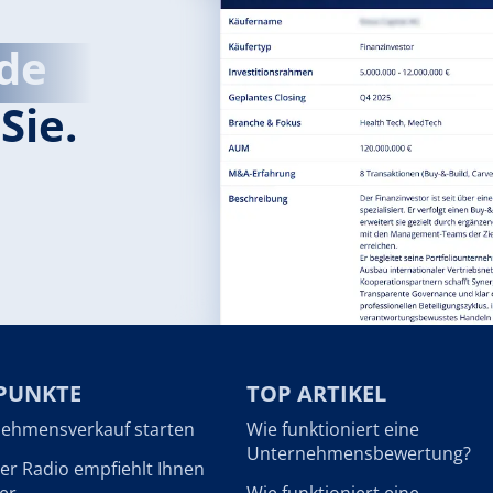
de
Sie.
PUNKTE
TOP ARTIKEL
ehmensverkauf starten
Wie funktioniert eine
Unternehmensbewertung?
r Radio empfiehlt Ihnen