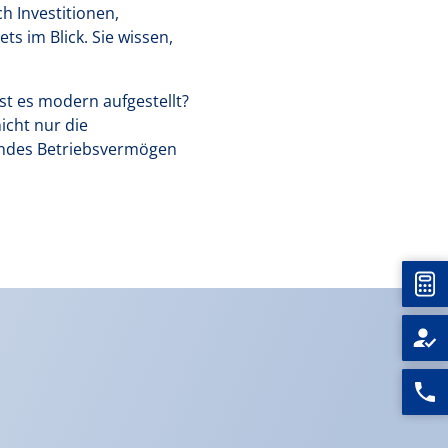
h Investitionen,
s im Blick. Sie wissen,
t es modern aufgestellt?
icht nur die
undes Betriebsvermögen
Unt
Rufen
Sie