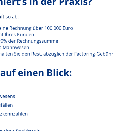
iert’s in der Praxis?
ft so ab:
 eine Rechnung über 100.000 Euro
tät Ihres Kunden
-90% der Rechnungssumme
as Mahnwesen
alten Sie den Rest, abzüglich der Factoring-Gebühr
 auf einen Blick:
wesens
fällen
nzkennzahlen