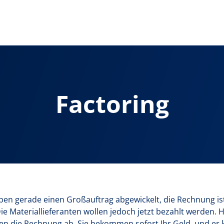
Factoring
 haben gerade einen Großauftrag abgewickelt, die Rechnung is
ie Materiallieferanten wollen jedoch jetzt bezahlt werden.
hnen die Rechnung ab, Sie bekommen sofort Ihr Geld, und e