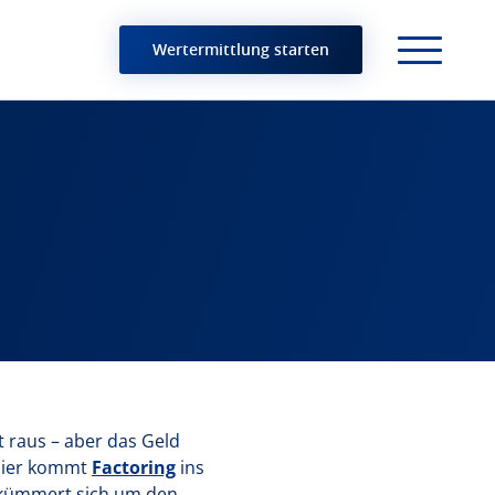
Wertermittlung starten
t raus – aber das Geld
 Hier kommt
Factoring
ins
r kümmert sich um den