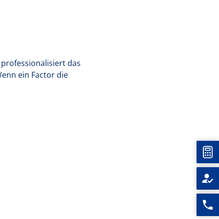
professionalisiert das
enn ein Factor die
Unt