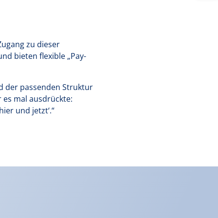
Rufen
Sie
uns
an
Zugang zu dieser
nd bieten flexible „Pay-
und der passenden Struktur
r es mal ausdrückte:
ier und jetzt‘.“