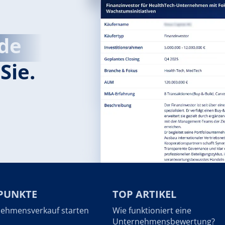
de
Sie.
PUNKTE
TOP ARTIKEL
ehmensverkauf starten
Wie funktioniert eine
Unternehmensbewertung?