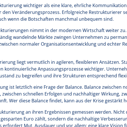
rukturierung wichtiger als eine klare, ehrliche Kommunikatio
ür den Veränderungsprozess. Erfolgreiche Restrukturierer s
auch wenn die Botschaften manchmal unbequem sind.
turierungen nimmt in der modernen Wirtschaft weiter zu. D
 ständig wandelnde Märkte zwingen Unternehmen zu perma
wischen normaler Organisationsentwicklung und echter Re
ierung liegt vermutlich in agileren, flexibleren Ansätzen. St
ontinuierliche Anpassungsprozesse wichtiger. Unterne
tand zu begreifen und ihre Strukturen entsprechend flexib
rung ist letztlich eine Frage der Balance. Balance zwischen
zwischen schnellen Erfolgen und nachhaltiger Wirkung, z
unft. Wer diese Balance findet, kann aus der Krise gestärkt
kturierung an ihren Ergebnissen gemessen werden. Nicht d
 gesparten Euro zählt, sondern die nachhaltige Verbesseru
 erfordert Mut, Ausdauer und vor allem: eine klare Vision fü