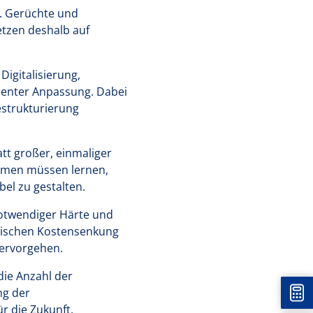
n. Gerüchte und
etzen deshalb auf
igitalisierung,
nenter Anpassung. Dabei
strukturierung
att großer, einmaliger
hmen müssen lernen,
el zu gestalten.
 notwendiger Härte und
wischen Kostensenkung
 hervorgehen.
ie Anzahl der
ng der
Unt
r die Zukunft.