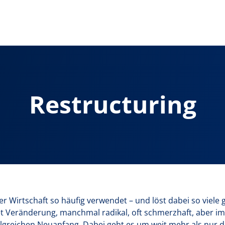
Restructuring
er Wirtschaft so häufig verwendet – und löst dabei so viele
 Veränderung, manchmal radikal, oft schmerzhaft, aber im 
olgreichen Neuanfang. Dabei geht es um weit mehr als nur da