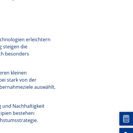
chnologien erleichtern
g steigen die
rch besonders
eren kleinen
ei stark von der
Übernahmeziele auswählt,
g und Nachhaltigkeit
zipien bestehen:
Unt
chstumsstrategie.