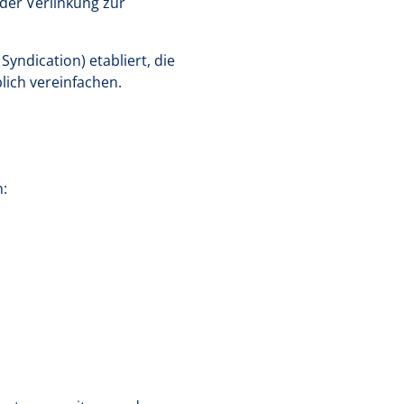
 der Verlinkung zur
yndication) etabliert, die
lich vereinfachen.
n: