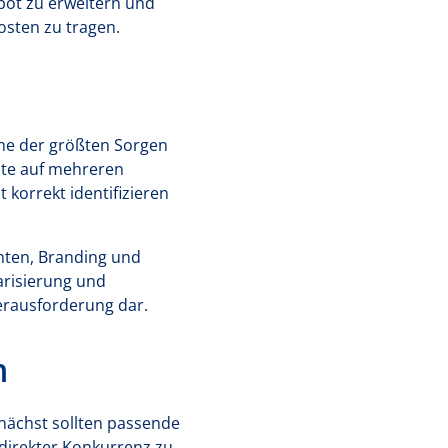
ebot zu erweitern und
osten zu tragen.
Eine der größten Sorgen
lte auf mehreren
 korrekt identifizieren
hten, Branding und
arisierung und
Herausforderung dar.
n
unächst sollten passende
direkter Konkurrenz zu