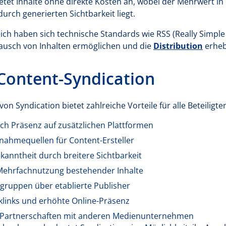
etet Inhalte ohne direkte Kosten an, wobei der Mehrwert in
urch generierten Sichtbarkeit liegt.
ch haben sich technische Standards wie RSS (Really Simple S
ausch von Inhalten ermöglichen und die
Distribution
erheb
 Content-Syndication
on Syndication bietet zahlreiche Vorteile für alle Beteiligte
ch Präsenz auf zusätzlichen Plattformen
nnahmequellen für Content-Ersteller
anntheit durch breitere Sichtbarkeit
 Mehrfachnutzung bestehender Inhalte
lgruppen über etablierte Publisher
klinks und erhöhte Online-Präsenz
 Partnerschaften mit anderen Medienunternehmen