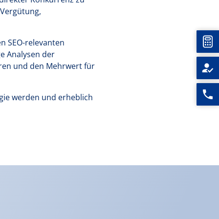
 Vergütung,
Unt
en SEO-relevanten
e Analysen der
ieren und den Mehrwert für
egie werden und erheblich
Rufen
Sie
uns
an