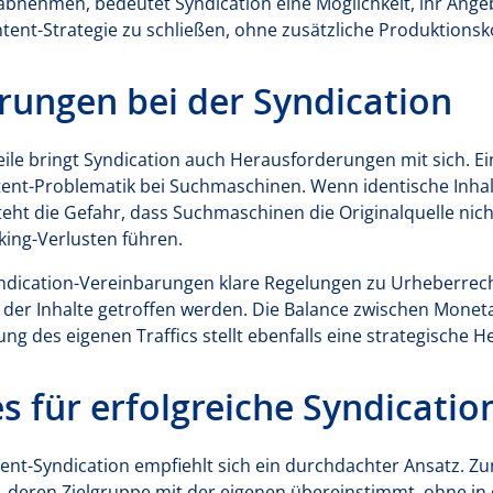
e abnehmen, bedeutet Syndication eine Möglichkeit, ihr Ang
tent-Strategie zu schließen, ohne zusätzliche Produktionsk
rungen bei der Syndication
rteile bringt Syndication auch Herausforderungen mit sich. 
ntent-Problematik bei Suchmaschinen. Wenn identische Inha
eht die Gefahr, dass Suchmaschinen die Originalquelle nicht
king-Verlusten führen.
dication-Vereinbarungen klare Regelungen zu Urheberrec
der Inhalte getroffen werden. Die Balance zwischen Monet
ung des eigenen Traffics stellt ebenfalls eine strategische 
es für erfolgreiche Syndicatio
tent-Syndication empfiehlt sich ein durchdachter Ansatz. Z
 deren Zielgruppe mit der eigenen übereinstimmt, ohne in 