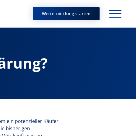
Wertermittlung starten
lärung?
dem ein potenzieller Käufer
die bisherigen
 Wer kauft was, zu