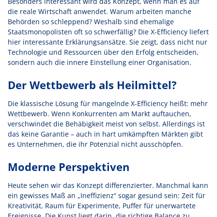
Besonders interessant wird das Konzept, wenn man es auf
die reale Wirtschaft anwendet. Warum arbeiten manche
Behörden so schleppend? Weshalb sind ehemalige
Staatsmonopolisten oft so schwerfällig? Die X-Efficiency liefert
hier interessante Erklärungsansätze. Sie zeigt, dass nicht nur
Technologie und Ressourcen über den Erfolg entscheiden,
sondern auch die innere Einstellung einer Organisation.
Der Wettbewerb als Heilmittel?
Die klassische Lösung für mangelnde X-Efficiency heißt: mehr
Wettbewerb. Wenn Konkurrenten am Markt auftauchen,
verschwindet die Behäbigkeit meist von selbst. Allerdings ist
das keine Garantie – auch in hart umkämpften Märkten gibt
es Unternehmen, die ihr Potenzial nicht ausschöpfen.
Moderne Perspektiven
Heute sehen wir das Konzept differenzierter. Manchmal kann
ein gewisses Maß an „Ineffizienz“ sogar gesund sein: Zeit für
Kreativität, Raum für Experimente, Puffer für unerwartete
Ereignisse. Die Kunst liegt darin, die richtige Balance zu