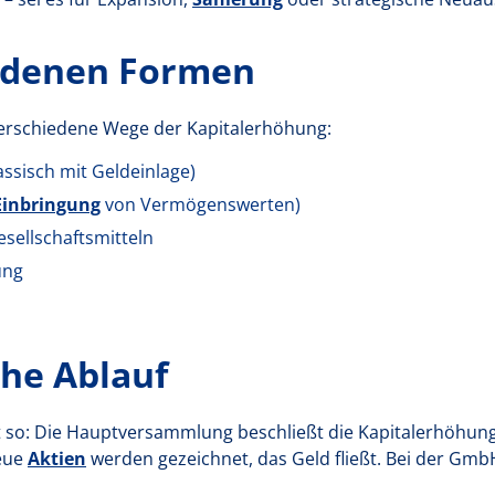
edenen Formen
 verschiedene Wege der Kapitalerhöhung:
assisch mit Geldeinlage)
Einbringung
von Vermögenswerten)
sellschaftsmitteln
ung
che Ablauf
st so: Die Hauptversammlung beschließt die Kapitalerhöhun
neue
Aktien
werden gezeichnet, das Geld fließt. Bei der GmbH