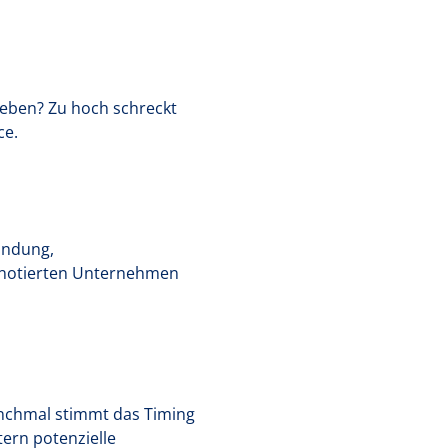
geben? Zu hoch schreckt
ce.
kundung,
nnotierten Unternehmen
anchmal stimmt das Timing
tern potenzielle