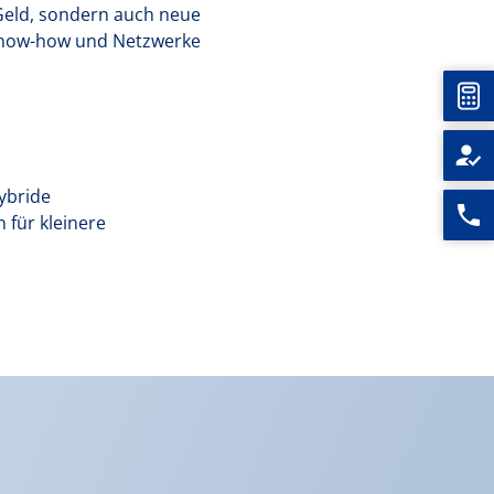
Geld, sondern auch neue
 Know-how und Netzwerke
Unt
ybride
 für kleinere
Rufen
Sie
uns
an