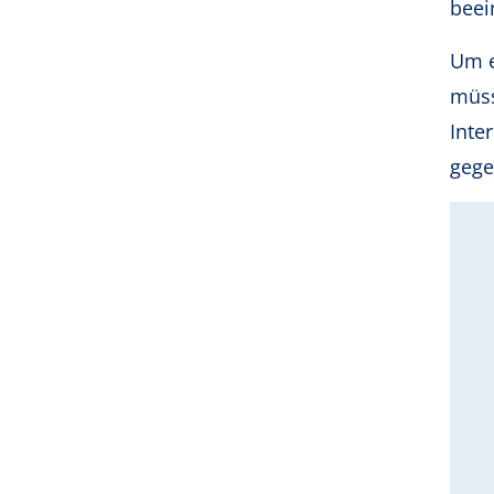
beei
Um e
müss
Inte
gege