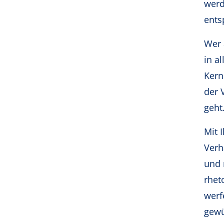
werd
ents
Wer 
in a
Kern
der 
geht
Mit 
Verh
und 
rhet
werf
gewü