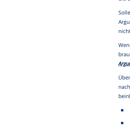
Soll
Argu
nich
Wenn
brau
Argu
Über
nach
bein