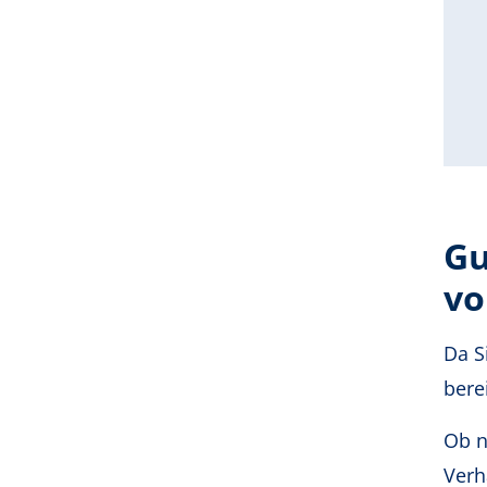
Gu
vo
Da S
bere
Ob n
Verh