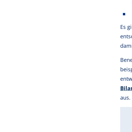
Es g
ents
dami
Bene
beis
entw
Bila
aus.