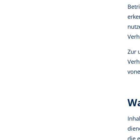
Betr
erke
nutz
Verh
Zur 
Verh
vone
Wa
Inha
dien
die 