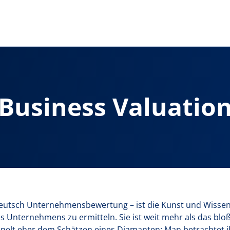
Business Valuatio
Deutsch Unternehmensbewertung – ist die Kunst und Wissen
nes Unternehmens zu ermitteln. Sie ist weit mehr als das 
elt eher dem Schätzen eines Diamanten: Man betrachtet i