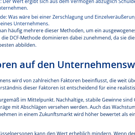
 Der Wert ergibt sich aus dem Vermögen abzüglich Schuld
Unternehmen.
e: Was wäre bei einer Zerschlagung und Einzelveräußerung
t eines Unternehmens.
 man häufig mehrere dieser Methoden, um ein ausgewogenes 
 die DCF-Methode dominieren dabei zunehmend, da sie die
esten abbilden.
toren auf den Unternehmensw
ns wird von zahlreichen Faktoren beeinflusst, die weit üb
erständnis dieser Faktoren ist entscheidend für eine realist
turgemäß im Mittelpunkt. Nachhaltige, stabile Gewinne sind
rträge mit Abschlägen versehen werden. Auch das Wachstums
rnehmen in einem Zukunftsmarkt wird höher bewertet als ein
lüsselpersonen kann den Wert erheblich mindern. Wenn der