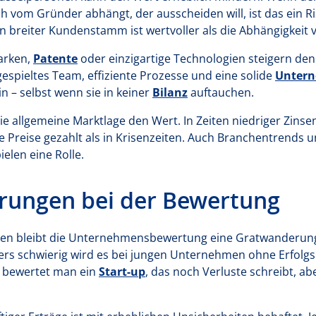
om Gründer abhängt, der ausscheiden will, ist das ein Risi
in breiter Kundenstamm ist wertvoller als die Abhängigkei
arken,
Patente
oder einzigartige Technologien steigern d
gespieltes Team, effiziente Prozesse und eine solide
Untern
in – selbst wenn sie in keiner
Bilanz
auftauchen.
die allgemeine Marktlage den Wert. In Zeiten niedriger Zinse
 Preise gezahlt als in Krisenzeiten. Auch Branchentrends u
len eine Rolle.
rungen bei der Bewertung
oden bleibt die Unternehmensbewertung eine Gratwanderun
rs schwierig wird es bei jungen Unternehmen ohne Erfolgsh
e bewertet man ein
Start-up
, das noch Verluste schreibt, ab