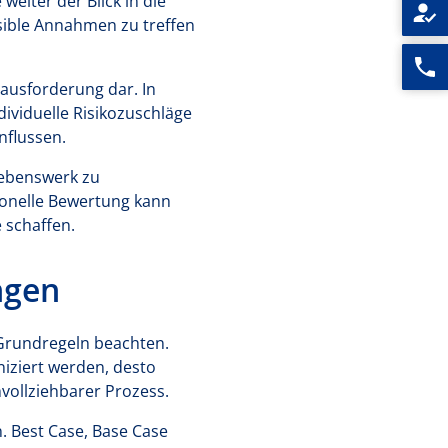
weiter der Blick in die
ausible Annahmen zu treffen
rausforderung dar. In
Rufen
dividuelle Risikozuschläge
Sie
nflussen.
uns
an
 Lebenswerk zu
ionelle Bewertung kann
 schaffen.
ngen
Grundregeln beachten.
iziert werden, desto
hvollziehbarer Prozess.
. Best Case, Base Case