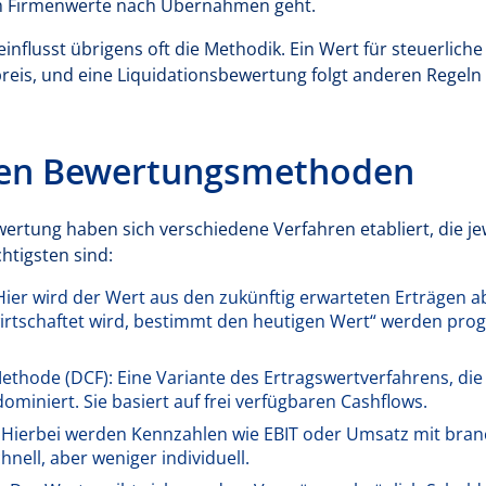
m Firmenwerte nach Übernahmen geht.
nflusst übrigens oft die Methodik. Ein Wert für steuerlich
spreis, und eine Liquidationsbewertung folgt anderen Regeln
ten Bewertungsmethoden
rtung haben sich verschiedene Verfahren etabliert, die je
htigsten sind:
Hier wird der Wert aus den zukünftig erwarteten Erträgen a
irtschaftet wird, bestimmt den heutigen Wert“ werden pro
thode (DCF): Eine Variante des Ertragswertverfahrens, die
dominiert. Sie basiert auf frei verfügbaren Cashflows.
: Hierbei werden Kennzahlen wie EBIT oder Umsatz mit bra
chnell, aber weniger individuell.