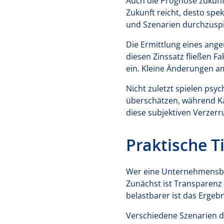
Auch die Prognose zukünfti
Zukunft reicht, desto spek
und Szenarien durchzuspi
Die Ermittlung eines ange
diesen Zinssatz fließen F
ein. Kleine Änderungen a
Nicht zuletzt spielen psy
überschätzen, während Käu
diese subjektiven Verzerr
Praktische T
Wer eine Unternehmensbew
Zunächst ist Transparenz
belastbarer ist das Ergeb
Verschiedene Szenarien du