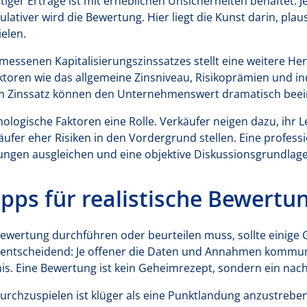
ger Erträge ist mit erheblichen Unsicherheiten behaftet. Je 
ulativer wird die Bewertung. Hier liegt die Kunst darin, pl
elen.
messenen Kapitalisierungszinssatzes stellt eine weitere He
aktoren wie das allgemeine Zinsniveau, Risikoprämien und in
m Zinssatz können den Unternehmenswert dramatisch beei
chologische Faktoren eine Rolle. Verkäufer neigen dazu, ihr
fer eher Risiken in den Vordergrund stellen. Eine profess
ungen ausgleichen und eine objektive Diskussionsgrundlage
ipps für realistische Bewertu
ertung durchführen oder beurteilen muss, sollte einige 
 entscheidend: Je offener die Daten und Annahmen kommun
nis. Eine Bewertung ist kein Geheimrezept, sondern ein nac
rchzuspielen ist klüger als eine Punktlandung anzustreben