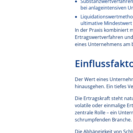
Substanzwertverfahren:
bei anlageintensiven 
Liquidationswertmethod
ultimative Mindestwer
In der Praxis kombiniert
Ertragswertverfahren und
eines Unternehmens am b
Einflussfak
Der Wert eines Unternehme
hinausgehen. Ein tiefes V
Die Ertragskraft steht na
volatile oder einmalige E
zentrale Rolle – ein Unte
schrumpfenden Branche.
Die Abhängigkeit von Sch