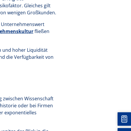
kofaktor. Gleiches gilt
t von wenigen Großkunden.
en Unternehmenswert
ehmenskultur
fließen
n und hoher Liquidität
nd die Verfügbarkeit von
g zwischen Wissenschaft
istorie oder bei Firmen
er exponentielles
Unt