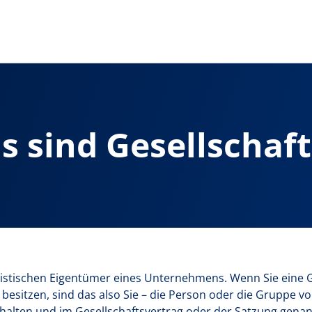
s sind Gesellschaft
juristischen Eigentümer eines Unternehmens. Wenn Sie eine
besitzen, sind das also Sie – die Person oder die Gruppe vo
alten und im Gesellschaftsvertrag oder der Satzung genan