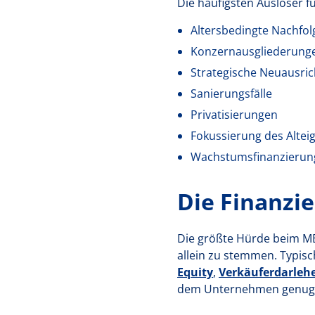
Die häufigsten Auslöser f
Altersbedingte Nachfo
Konzernausgliederungen
Strategische Neuausri
Sanierungsfälle
Privatisierungen
Fokussierung des Altei
Wachstumsfinanzierun
Die Finanzie
Die größte Hürde beim MB
allein zu stemmen. Typisch
Equity
,
Verkäuferdarleh
dem Unternehmen genug L