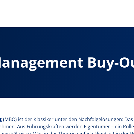
anagement Buy-O
t
(MBO) ist der Klassiker unter den Nachfolgelösungen: D
ehmen. Aus Führungskräften werden Eigentümer – ein Roll
tzverhältnisse. Was in der Theorie einfach klingt, ist in der 