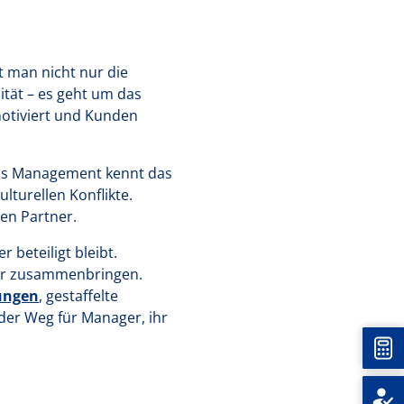
t man nicht nur die
tät – es geht um das
motiviert und Kunden
Das Management kennt das
lturellen Konflikte.
en Partner.
 beteiligt bleibt.
fer zusammenbringen.
gungen
, gestaffelte
 der Weg für Manager, ihr
Unt