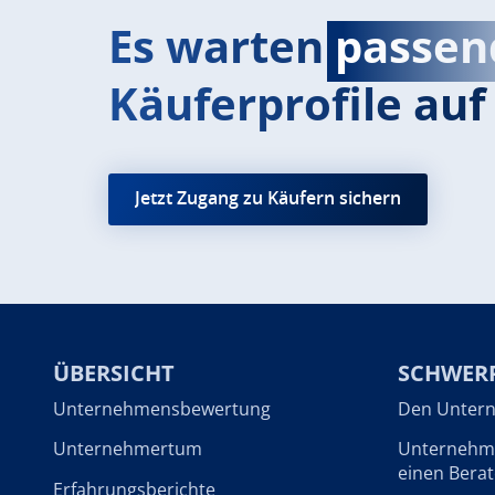
Es warten
passen
Käuferprofile auf 
Jetzt Zugang zu Käufern sichern
ÜBERSICHT
SCHWER
Unternehmensbewertung
Den Untern
Unternehmertum
Unternehme
einen Berat
Erfahrungsberichte