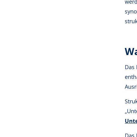
werd
syno
stru
Wa
Das 
enth
Ausr
Stru
„Unt
Unt
Das 