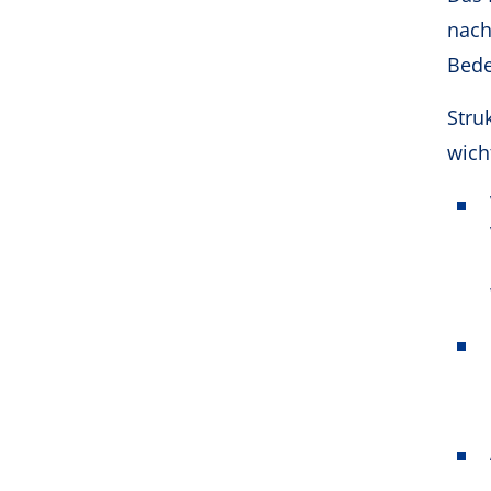
nach
Bede
Stru
wich