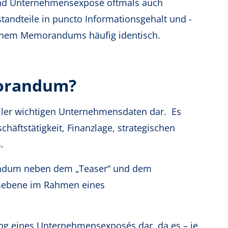
nd Unternehmensexposé oftmals auch
tandteile in puncto Informationsgehalt und -
 einem Memorandums häufig identisch.
morandum?
ller wichtigen Unternehmensdaten dar. Es
chäftstätigkeit, Finanzlage, strategischen
.
randum neben dem „Teaser“ und dem
sebene im Rahmen eines
g eines Unternehmensexposés dar, da es – je