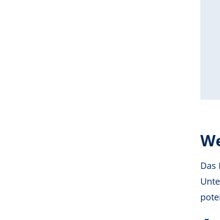
We
Das 
Unte
pote