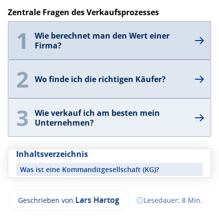
Zentrale Fragen des Verkaufsprozesses
1
Wie berechnet man den Wert einer
Firma?
2
Wo finde ich die richtigen Käufer?
3
Wie verkauf ich am besten mein
Unternehmen?
Inhaltsverzeichnis
Was ist eine Kommanditgesellschaft (KG)?
Wie wird eine KG gegründet?
Lars Hartog
Sonderformen der Kommanditgesellschaft – von
Lesedauer: 8 Min.
Geschrieben von
GmbH & Co. KG bis KGaA