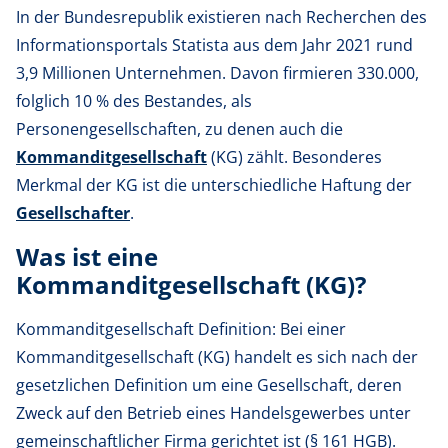
Die rechtliche Stellung der Komplementäre und
In der Bundesrepublik existieren nach Recherchen des
Kommanditisten
Informationsportals Statista aus dem Jahr 2021 rund
Gewinn- und Verlustverteilung in einer KG
3,9 Millionen Unternehmen. Davon firmieren 330.000,
Die Vor- und Nachteile einer KG
folglich 10 % des Bestandes, als
(Wann) Lohnt sich die Gründung einer
Personengesellschaften, zu denen auch die
Kommanditgesellschaft?
Kommanditgesellschaft
(KG) zählt. Besonderes
Fazit
Merkmal der KG ist die unterschiedliche Haftung der
Gesellschafter
.
Was ist eine
Kommanditgesellschaft (KG)?
Kommanditgesellschaft Definition: Bei einer
Kommanditgesellschaft (KG) handelt es sich nach der
gesetzlichen Definition um eine Gesellschaft, deren
Zweck auf den Betrieb eines Handelsgewerbes unter
gemeinschaftlicher Firma gerichtet ist (§ 161 HGB).