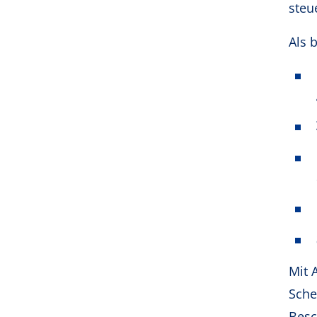
steu
Als 
Mit 
Sche
Besc