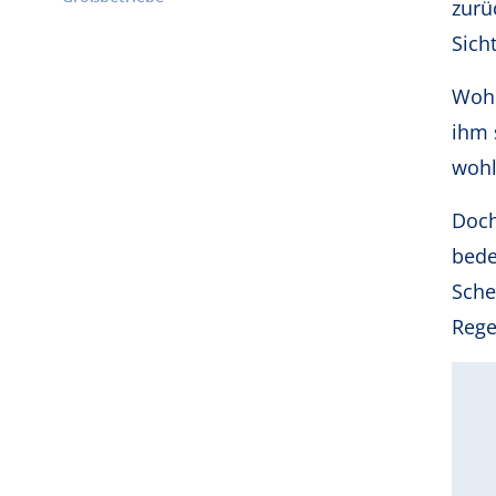
zurü
Sich
Wohl
ihm 
wohl
Doch
bede
Sche
Rege