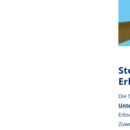
St
Er
Die 
Unt
Erbs
Zuwe