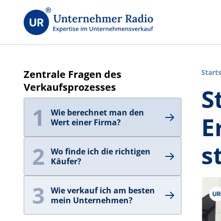
Zentrale Fragen des
Start
mögli
Verkaufsprozesses
S
1
Wie berechnet man den
E
Wert einer Firma?
s
2
Wo finde ich die richtigen
Käufer?
3
Wie verkauf ich am besten
mein Unternehmen?