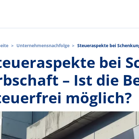
seite
>
Unternehmensnachfolge
>
Steueraspekte bei Schenkung 
ch?
teueraspekte bei 
rbschaft – Ist die 
teuerfrei möglich?