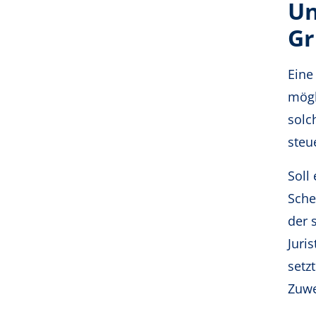
Un
Gr
Eine
mögl
solc
steue
Soll
Sche
der 
Juri
setz
Zuwe