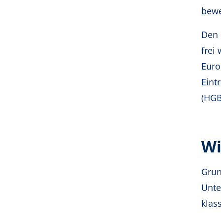
bewe
Den 
frei
Euro
Eint
(HGB
Wi
Grun
Unte
klas