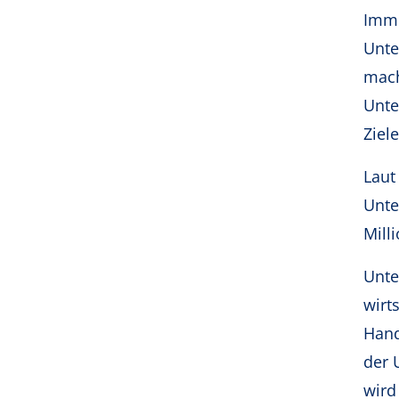
Imme
Unte
mach
Unte
Ziel
Laut
Unte
Mill
Unte
wirt
Hand
der 
wird