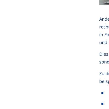
Ande
rech
in F
und 
Dies
sond
Zu d
beisp