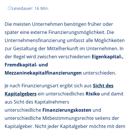
Der Finanzplan: Lückenlose Bestandsaufnahme
Lesedauer: 16 Min.
Mezzaninkapital / Mischkapital: das Beste aus beiden
Welten wird kombiniert
Die meisten Unternehmen benötigen früher oder
Finanzierung - Schritte für Schritt zur
später eine externe Finanzierungsmöglichkeit. Die
Kapitalbeschaffung
Unternehmensfinanzierung umfasst alle Möglichkeiten
Finanzierungsoptionen: Ausgewählte Alternativen
zur Gestaltung der Mittelherkunft im Unternehmen. In
auf einen Blick
der Regel wird zwischen verschiedenen
Eigenkapital-,
Fremdkapital- und
Mezzaninekapitalfinanzierungen
unterschieden.
Je nach Finanzierungsart ergibt sich aus
Sicht des
Kapitalgebers
ein unterschiedliches
Risiko
und damit
aus Sicht des Kapitalnehmers
unterschiedliche
Finanzierungskosten
und
unterschiedliche Mitbestimmungsrechte seitens der
Kapitalgeber. Nicht jeder Kapitalgeber möchte mit dem